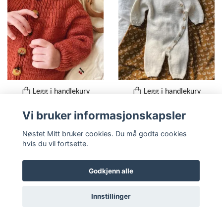
Legg i handlekurv
Legg i handlekurv
Petit knit - Ankers
Petit knit - Monday Suit
Vi bruker informasjonskapsler
heldrakt
79,-
Nøstet Mitt bruker cookies. Du må godta cookies
79,-
hvis du vil fortsette.
Godkjenn alle
Innstillinger