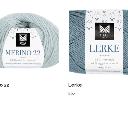
o 22
Lerke
85,-