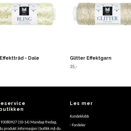
 Effekttråd - Dale
Glitter Effektgarn
35,-
eservice
Les mer
butikken
Kundeklubb
: 93080927 (10-14) Mandag-fredag.
- Fordeler
u produkt informasjon i butikk må du