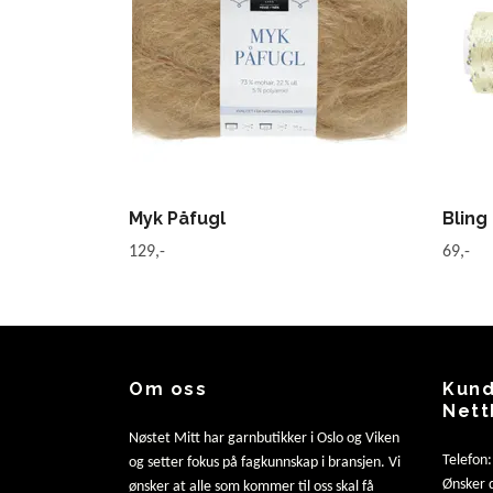
Myk Påfugl
Bling
129,-
69,-
Om oss
Kund
Nett
Nøstet Mitt har garnbutikker i Oslo og Viken
Telefon
og setter fokus på fagkunnskap i bransjen. Vi
Ønsker d
ønsker at alle som kommer til oss skal få