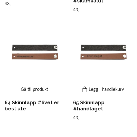
#skamkaldt
43,-
43,-
Gå til produkt
Legg i handlekurv
64 Skinnlapp #livet er
65 Skinnlapp
best ute
#håndlaget
43,-