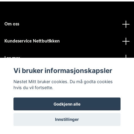
Om oss
Kundeservice Nettbutikken
Les mer
Vi bruker informasjonskapsler
Sosiale medier
Nøstet Mitt bruker cookies. Du må godta cookies
hvis du vil fortsette.
Godkjenn alle
© 2026 Nøstet Mitt
Powered by Quickbutik
Innstillinger