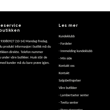
eservice
Les mer
butikken
Kundeklubb
: 93080927 (10-14) Mandag-fredag.
- Fordeler
u produkt informasjon i butikk må du
- Innmelding kundeklubb
utikken direkte. Telefon nummer
u under våre butikker. Husk står de
- Min side
 med kunder må du bare prøve igjen.
Kontakt oss
Kontakt
Salgsbetingelser
Våre butikker
- Lambertseter senter
- Tveita senter