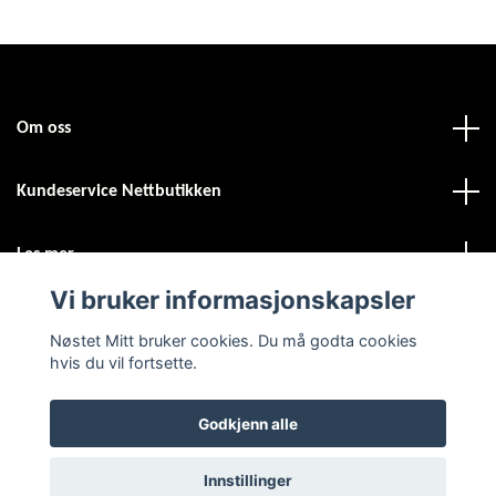
Om oss
Kundeservice Nettbutikken
Les mer
Vi bruker informasjonskapsler
Sosiale medier
Nøstet Mitt bruker cookies. Du må godta cookies
hvis du vil fortsette.
Godkjenn alle
© 2026 Nøstet Mitt
Powered by Quickbutik
Innstillinger