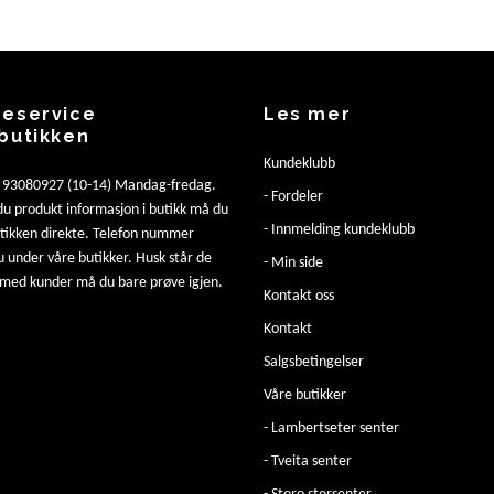
eservice
Les mer
butikken
Kundeklubb
: 93080927 (10-14) Mandag-fredag.
- Fordeler
u produkt informasjon i butikk må du
- Innmelding kundeklubb
utikken direkte. Telefon nummer
u under våre butikker. Husk står de
- Min side
 med kunder må du bare prøve igjen.
Kontakt oss
Kontakt
Salgsbetingelser
Våre butikker
- Lambertseter senter
- Tveita senter