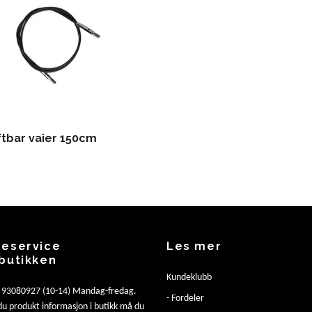
ftbar vaier 150cm
eservice
Les mer
butikken
Kundeklubb
: 93080927 (10-14) Mandag-fredag.
- Fordeler
u produkt informasjon i butikk må du