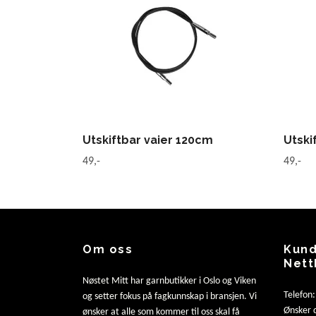
Utskiftbar vaier 120cm
Utski
49,-
49,-
Om oss
Kund
Nett
Nøstet Mitt har garnbutikker i Oslo og Viken
Telefon
og setter fokus på fagkunnskap i bransjen. Vi
Ønsker d
ønsker at alle som kommer til oss skal få