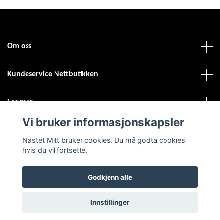
Om oss
Kundeservice Nettbutikken
Les mer
Vi bruker informasjonskapsler
Sosiale medier
Nøstet Mitt bruker cookies. Du må godta cookies
hvis du vil fortsette.
Godkjenn alle
© 2026 Nøstet Mitt
Powered by Quickbutik
Innstillinger