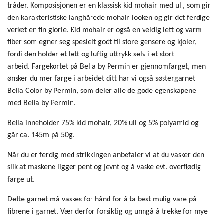
tråder.
Komposisjonen er en klassisk kid mohair med ull, som gir
den karakteristiske langhårede mohair-looken og gir det ferdige
verket en fin glorie. Kid mohair er også en veldig lett og varm
fiber som egner seg spesielt godt til store gensere og kjoler,
fordi den holder et lett og luftig uttrykk selv i et stort
arbeid.
Fargekortet på Bella by Permin er gjennomfarget, men
ønsker du mer farge i arbeidet ditt har vi også søstergarnet
Bella Color by Permin, som deler alle de gode egenskapene
med Bella by Permin.
Bella inneholder 75% kid mohair, 20% ull og 5% polyamid og
går ca. 145m på 50g.
Når du er ferdig med strikkingen anbefaler vi at du vasker den
slik at maskene ligger pent og jevnt og å vaske evt. overflødig
farge ut.
Dette garnet må vaskes for hånd for å ta best mulig vare på
fibrene i garnet.
Vær derfor forsiktig og unngå å trekke for mye