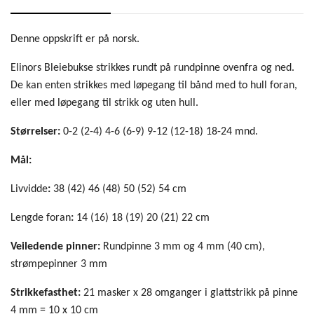
Denne oppskrift er på norsk.
Elinors Bleiebukse strikkes rundt på rundpinne ovenfra og ned.
De kan enten strikkes med løpegang til bånd med to hull foran,
eller med løpegang til strikk og uten hull.
Størrelser:
0-2 (2-4) 4-6 (6-9) 9-12 (12-18) 18-24 mnd.
Mål:
Livvidde
:
38 (42) 46 (48) 50 (52) 54 cm
Lengde foran
:
14 (16) 18 (19) 20 (21) 22 cm
Veiledende pinner:
Rundpinne 3 mm og 4 mm (40 cm),
strømpepinner 3 mm
Strikkefasthet:
21 masker x 28 omganger i glattstrikk på pinne
4 mm = 10 x 10 cm