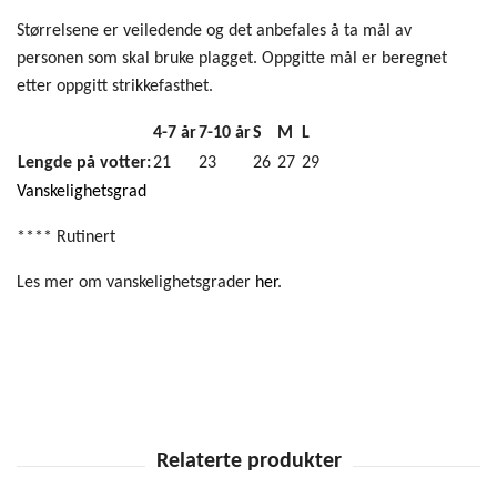
Størrelsene er veiledende og det anbefales å ta mål av
personen som skal bruke plagget. Oppgitte mål er beregnet
etter oppgitt strikkefasthet.
4-7 år
7-10 år
S
M
L
Lengde på votter:
21
23
26
27
29
Vanskelighetsgrad
**** Rutinert
Les mer om vanskelighetsgrader
her
.