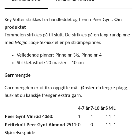
INFORMASJON
TILBAKEMELDINGER
Key Votter strikkes fra håndleddet og frem i Peer Gynt.
Om
produktet
Tommelen strikkes på til slutt. De strikkes på en lang rundpinne
med
Magic Loop-teknikk
eller på strømpepinner.
Veiledende pinner:
Pinne nr 3½, Pinne nr 4
Strikkefasthet:
20 masker = 10 cm
Garnmengde
Garnmengden er ut ifra oppgitte mål. Ønsker du lengre plagg,
husk at du kanskje trenger ekstra garn.
4-7 år
7-10 år
S
M
L
Peer Gynt Vinrød 4363:
1
1
1
1
1
Petiteknit Peer Gynt Almond 2511:
0
0
1
1
1
Størrelsesguide