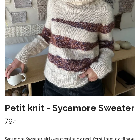
Petit knit - Sycamore Sweater
79,-
Sycamore Sweater strikkes ovenfra og ned, først frem og tilbake