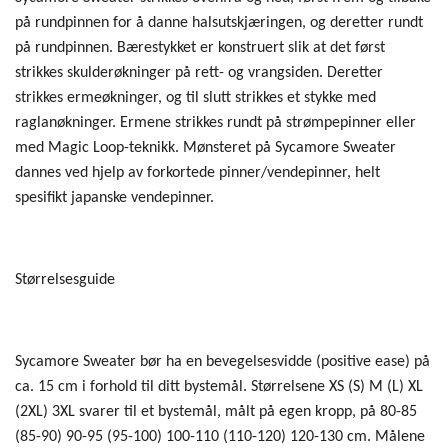
på rundpinnen for å danne halsutskjæringen, og deretter rundt
på rundpinnen. Bærestykket er konstruert slik at det først
strikkes skulderøkninger på rett- og vrangsiden. Deretter
strikkes ermeøkninger, og til slutt strikkes et stykke med
raglanøkninger. Ermene strikkes rundt på strømpepinner eller
med Magic Loop-teknikk. Mønsteret på Sycamore Sweater
dannes ved hjelp av forkortede pinner/vendepinner, helt
spesifikt japanske vendepinner.
Størrelsesguide
Sycamore Sweater bør ha en bevegelsesvidde (positive ease) på
ca. 15 cm i forhold til ditt bystemål. Størrelsene XS (S) M (L) XL
(2XL) 3XL svarer til et bystemål, målt på egen kropp, på 80-85
(85-90) 90-95 (95-100) 100-110 (110-120) 120-130 cm. Målene