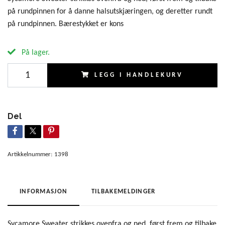
på rundpinnen for å danne halsutskjæringen, og deretter rundt
på rundpinnen. Bærestykket er kons
På lager.
LEGG I HANDLEKURV
Del
Artikkelnummer:
1398
INFORMASJON
TILBAKEMELDINGER
Sycamore Sweater strikkes ovenfra og ned, først frem og tilbake