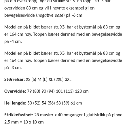
på din overkropp), bør du strikke str. S. En topp i str. S har
overvidden 83 cm og vil i nevnte eksempel gi en
bevegelsesvidde (
negative ease
) på -6 cm.
Modellen på bildet bærer str. XS, har et bystemål på 83 cm og
er 164 cm høy. Toppen bæres dermed med en bevegelsesvidde
på -4 cm.
Modellen på bildet bærer str. XS, har et bystemål på 83 cm og
er 164 cm høy. Toppen bæres dermed med en bevegelsesvidde
på -3 cm.
Størrelser:
XS (S) M (L) XL (2XL) 3XL
Overvidde:
79 (83) 90 (94) 101 (113) 123 cm
Hel lengde:
50 (52) 54 (56) 58 (59) 61 cm
Strikkefasthet:
28 masker x 40 omganger i glattstrikk på pinne
2,5 mm = 10 x 10 cm