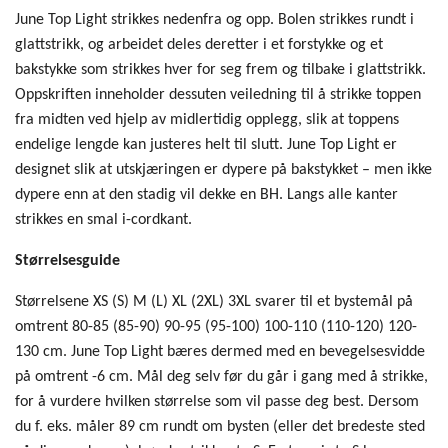
June Top Light strikkes nedenfra og opp. Bolen strikkes rundt i
glattstrikk, og arbeidet deles deretter i et forstykke og et
bakstykke som strikkes hver for seg frem og tilbake i glattstrikk.
Oppskriften inneholder dessuten veiledning til å strikke toppen
fra midten ved hjelp av midlertidig opplegg, slik at toppens
endelige lengde kan justeres helt til slutt. June Top Light er
designet slik at utskjæringen er dypere på bakstykket – men ikke
dypere enn at den stadig vil dekke en BH. Langs alle kanter
strikkes en smal i-cordkant.
Størrelsesguide
Størrelsene XS (S) M (L) XL (2XL) 3XL svarer til et bystemål på
omtrent 80-85 (85-90) 90-95 (95-100) 100-110 (110-120) 120-
130 cm. June Top Light bæres dermed med en bevegelsesvidde
på omtrent -6 cm. Mål deg selv før du går i gang med å strikke,
for å vurdere hvilken størrelse som vil passe deg best. Dersom
du f. eks. måler 89 cm rundt om bysten (eller det bredeste sted