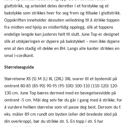
glattstrikk, og arbeidet deles deretter i et forstykke og et
bakstykke som strikkes hver for seg frem og tilbake i glattstrikk.
Oppskriften inneholder dessuten veiledning til å strikke toppen
fra midten ved hjelp av midlertidig opplegg, slik at toppens
endelige lengde kan justeres helt til slutt. June Top er designet
slik at utskjæringen er dypere på bakstykket – men ikke dypere
enn at den stadig vil dekke en BH. Langs alle kanter strikkes en
smal i-cordkant.
Størrelsesguide
Størrelsene XS (S) M (L) XL (2XL) 3XL svarer til et bystemål på
omtrent 80-85 (85-90) 90-95 (95-100) 100-110 (110-120) 120-
130 cm. June Top bæres dermed med en bevegelsesvidde på
omtrent -5 cm. Mål deg selv før du går i gang med å strikke, for
å vurdere hvilken størrelse som vil passe deg best. Dersom du f.
eks. måler 89 cm rundt om bysten (eller det bredeste sted på
din overkropp), bør du strikke str. S. En topp i str. S har