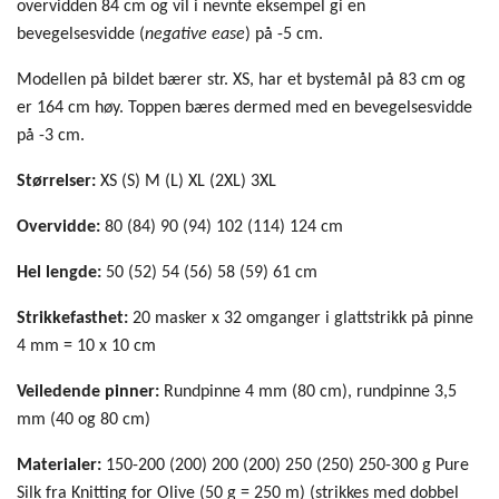
overvidden 84 cm og vil i nevnte eksempel gi en
bevegelsesvidde (
negative ease
) på -5 cm.
Modellen på bildet bærer str. XS, har et bystemål på 83 cm og
er 164 cm høy. Toppen bæres dermed med en bevegelsesvidde
på -3 cm.
Størrelser:
XS (S) M (L) XL (2XL) 3XL
Overvidde:
80 (84) 90 (94) 102 (114) 124 cm
Hel lengde:
50 (52) 54 (56) 58 (59) 61 cm
Strikkefasthet:
20 masker x 32 omganger i glattstrikk på pinne
4 mm = 10 x 10 cm
Veiledende pinner:
Rundpinne 4 mm (80 cm), rundpinne 3,5
mm (40 og 80 cm)
Materialer:
150-200 (200) 200 (200) 250 (250) 250-300 g Pure
Silk fra Knitting for Olive (50 g = 250 m) (strikkes med dobbel