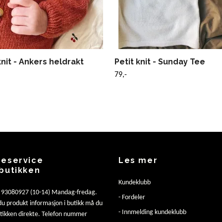
knit - Ankers heldrakt
Petit knit - Sunday Tee
79,-
eservice
Les mer
butikken
Kundeklubb
: 93080927 (10-14) Mandag-fredag.
- Fordeler
u produkt informasjon i butikk må du
- Innmelding kundeklubb
utikken direkte. Telefon nummer