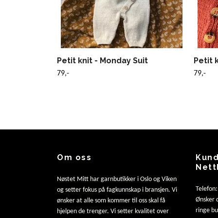
Petit knit - Monday Suit
Petit 
79,-
79,-
Om oss
Kund
Nett
Nøstet Mitt har garnbutikker i Oslo og Viken
Telefon
og setter fokus på fagkunnskap i bransjen. Vi
Ønsker d
ønsker at alle som kommer til oss skal få
ringe b
hjelpen de trenger. Vi setter kvalitet over