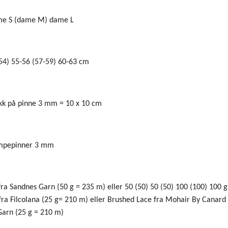
 dame S (dame M) dame L
54) 55-56 (57-59) 60-63 cm
rikk på pinne 3 mm = 10 x 10 cm
ømpepinner 3 mm
ra Sandnes Garn (50 g = 235 m) eller 50 (50) 50 (50) 100 (100) 100 g 
ra Filcolana (25 g= 210 m) eller Brushed Lace fra Mohair By Canard (
Garn (25 g = 210 m)