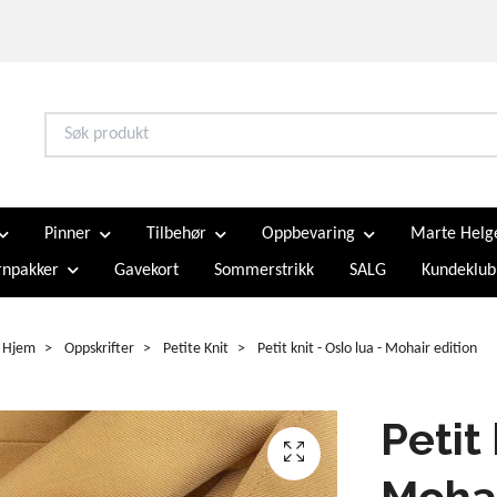
Pinner
Tilbehør
Oppbevaring
Marte Helg
npakker
Gavekort
Sommerstrikk
SALG
Kundeklub
Hjem
Oppskrifter
Petite Knit
Petit knit - Oslo lua - Mohair edition
Petit 
Mohai