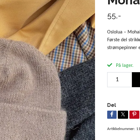
55,-
Oslolua – Mohair
Første del strik
strømpepinner 
På lager.
Del
Artikkelnummer:
1