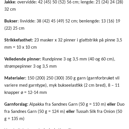
Jakke
: overvidde: 42 (45) 50 (52) 56 cm; lengde: 21 (24) 24 (28)
32 cm
Bukser
: livvidde: 38 (42) 45 (49) 52 cm; benlengde: 13 (16) 19
(22) 25 cm
Strikkefasthet:
23 masker x 32 pinner i glattstrikk på pinne 3,5
mm = 10 x 10 cm
Veiledende pinner:
Rundpinne 3 og 3,5 mm (40 og 60 cm),
strømpepinner 3 og 3,5 mm
Materialer:
150 (200) 250 (300) 350 g garn (garnforbruket vil
variere med garntype), myk bukseelastikk (2 cm bred), 8 – 11
knapper ø = 12-14 mm
Garnforslag:
Alpakka fra Sandnes Garn (50 g = 110 m)
eller
Duo
fra Sandnes Garn (50 g = 124 m)
eller
Tussah Silk fra Onion (50
g = 135 m)