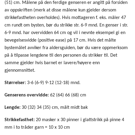
(51) cm. Målene på den ferdige genseren er angitt på forsiden
av oppskriften (merk at disse målene kun gjelder dersom
strikkefastheten overholdes). Hvis mottageren f. eks. måler 47
cm rundt om bysten, bør du strikke str. 6-9 mnd. En genser i str.
6-9 mnd. har overvidden 64 cm og vil i nevnte eksempel gi en
bevegelsesvidde (positive ease) på 17 cm. Hvis det målte
bystemålet avviker fra aldersguiden, bør du være oppmerksom
på å tilpasse lengdene til den personen du strikker til. Det
samme gjelder hvis barnet er lavere/høyere enn
gjennomsnittet.
Størrelser:
3-6 (6-9) 9-12 (12-18) mnd.
Genserens overvidde:
62 (64) 66 (68) cm
Lengde:
30 (32) 34 (35) cm, målt midt bak
Strikkefasthet:
20 masker x 30 pinner i glattstrikk på pinne 4
mm i to tråder garn = 10 x 10 cm