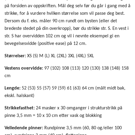
på forsiden av oppskriften. Mål deg selv før du går i gang med å
strikke, for å vurdere hvilken størrelse som vil passe deg best.
Dersom du f. eks. måler 90 cm rundt om bysten (eller det
bredeste stedet på din overkropp), bør du strikke str. S. En vest i
str. S har overvidden 102 cm og vil i nevnte eksempel gi en
bevegelsesvidde (positive ease) på 12 cm.
Størrelser:
XS (S) M (L) XL (2XL) 3XL (4XL) 5XL
Vestens overvidde:
97 (102) 108 (113) 120 (130) 138 (148) 158
cm
Lengde:
52 (53) 55 (57) 59 (59) 61 (63) 64 cm (målt midt bak,
ekskl. halskant)
Strikkefasthet:
24 masker x 30 omganger i strukturstrikk på
pinne 3,5 mm = 10 x 10 cm etter vask og blokking
Veiledende pinner:
Rundpinne 3,5 mm (60, 80 og/eller 100