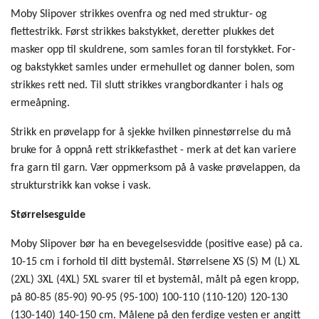
Moby Slipover strikkes ovenfra og ned med struktur- og
flettestrikk. Først strikkes bakstykket, deretter plukkes det
masker opp til skuldrene, som samles foran til forstykket. For-
og bakstykket samles under ermehullet og danner bolen, som
strikkes rett ned. Til slutt strikkes vrangbordkanter i hals og
ermeåpning.
Strikk en prøvelapp for å sjekke hvilken pinnestørrelse du må
bruke for å oppnå rett strikkefasthet - merk at det kan variere
fra garn til garn. Vær oppmerksom på å vaske prøvelappen, da
strukturstrikk kan vokse i vask.
Størrelsesguide
Moby Slipover bør ha en bevegelsesvidde (positive ease) på ca.
10-15 cm i forhold til ditt bystemål. Størrelsene XS (S) M (L) XL
(2XL) 3XL (4XL) 5XL svarer til et bystemål, målt på egen kropp,
på 80-85 (85-90) 90-95 (95-100) 100-110 (110-120) 120-130
(130-140) 140-150 cm. Målene på den ferdige vesten er angitt