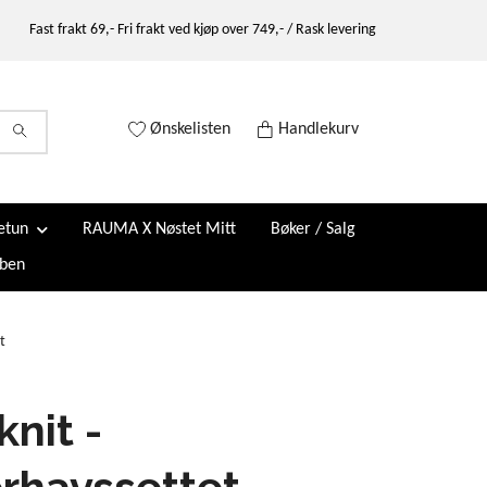
Fast frakt 69,- Fri frakt ved kjøp over 749,- / Rask levering
Ønskelisten
Handlekurv
etun
RAUMA X Nøstet Mitt
Bøker / Salg
ben
t
knit -
rhavssettet