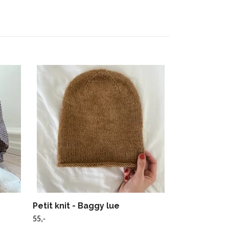
Petit knit 
55,-
Petit knit - Baggy lue
55,-