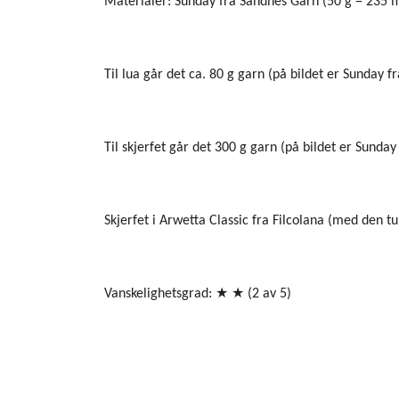
Materialer: Sunday fra Sandnes Garn (50 g = 235 m)
Til lua går det ca. 80 g garn (på bildet er Sunday 
Til skjerfet går det 300 g garn (på bildet er Sund
Skjerfet i Arwetta Classic fra Filcolana (med den t
Vanskelighetsgrad: ★ ★ (2 av 5)