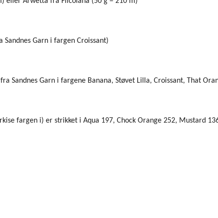
 eller Arwetta fra Filcolana (50 g = 210 m)
fra Sandnes Garn i fargen Croissant)
ay fra Sandnes Garn i fargene Banana, Støvet Lilla, Croissant, That 
urkise fargen i) er strikket i Aqua 197, Chock Orange 252, Mustard 13