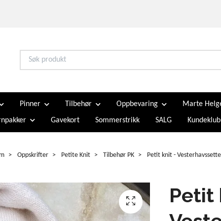
Pinner
Tilbehør
Oppbevaring
Marte Helg
npakker
Gavekort
Sommerstrikk
SALG
Kundeklub
em
Oppskrifter
Petite Knit
Tilbehør PK
Petit knit - Vesterhavssette
Petit 
Veste