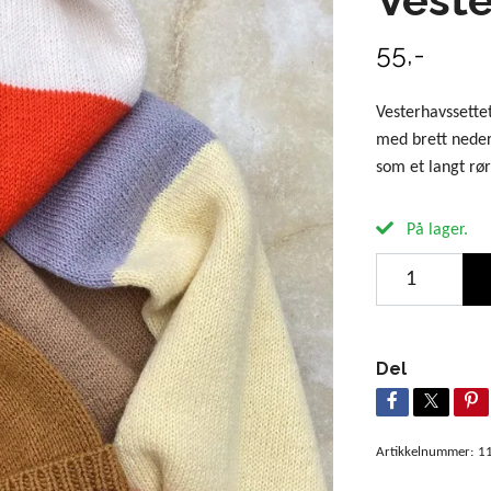
55,-
Vesterhavssettet
med brett neders
som et langt rø
På lager.
Del
Artikkelnummer:
1