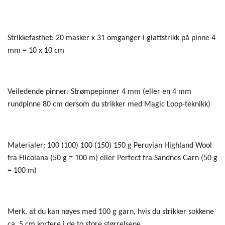
Strikkefasthet: 20 masker x 31 omganger i glattstrikk på pinne 4
mm = 10 x 10 cm
Veiledende pinner: Strømpepinner 4 mm (eller en 4 mm
rundpinne 80 cm dersom du strikker med Magic Loop-teknikk)
Materialer: 100 (100) 100 (150) 150 g Peruvian Highland Wool
fra Filcolana (50 g = 100 m) eller Perfect fra Sandnes Garn (50 g
= 100 m)
Merk, at du kan nøyes med 100 g garn, hvis du strikker sokkene
ca. 5 cm kortere i de to store størrelsene.