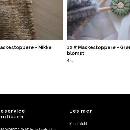
Maskestoppere - Mikke
12 # Maskestoppere - Grø
blomst
45,-
eservice
Les mer
butikken
Kundeklubb
: 93080927 (10-14) Mandag-fredag.