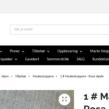
Pinner
Tilbehør
Oppbevaring
Marte Helg
npakker
Gavekort
Sommerstrikk
SALG
Kundeklub
Hjem
Tilbehør
Maskestoppere
1 # Maskestoppere - Rosa sløyfe
1 # M
Rosa 