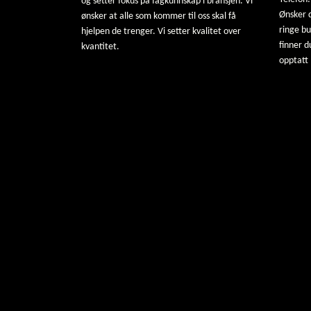
og setter fokus på fagkunnskap i bransjen. Vi
Ønsker d
ønsker at alle som kommer til oss skal få
ringe b
hjelpen de trenger. Vi setter kvalitet over
finner d
kvantitet.
opptatt