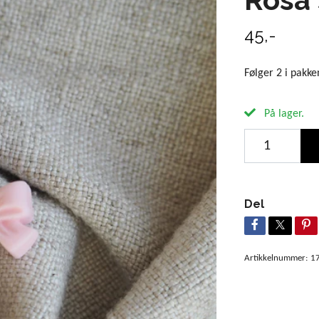
45,-
Følger 2 i pakke
På lager.
Del
Artikkelnummer:
1