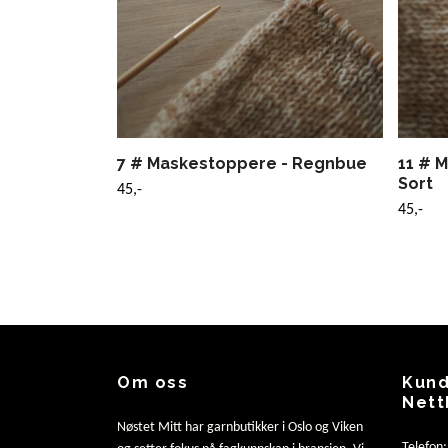
7 # Maskestoppere - Regnbue
11 # 
Sort
45,-
45,-
Om oss
Kund
Nett
Nøstet Mitt har garnbutikker i Oslo og Viken
Telefon