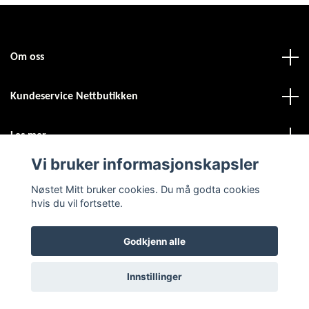
Om oss
Kundeservice Nettbutikken
Les mer
Vi bruker informasjonskapsler
Sosiale medier
Nøstet Mitt bruker cookies. Du må godta cookies
hvis du vil fortsette.
Godkjenn alle
© 2026 Nøstet Mitt
Powered by Quickbutik
Innstillinger