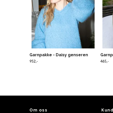
Garnpakke - Daisy genseren
Garnp
952,-
465,-
Om oss
Kund