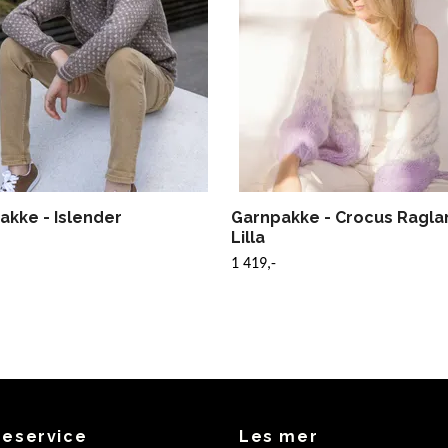
akke - Islender
Garnpakke - Crocus Raglan
Lilla
1 419,-
eservice
Les mer