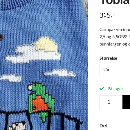
315,-
Garnpakken inne
2,5 og 3,5OBS! 
bunnfargen og o
Størrelse
2år
På lager.
Del