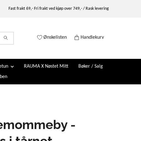
Fast frakt 69,- Fri frakt ved kjøp over 749,- / Rask levering
Ønskelisten
Handlekurv
etun
RAUMA X Nøstet Mitt
Bøker / Salg
ben
emommeby -
s i tårnet