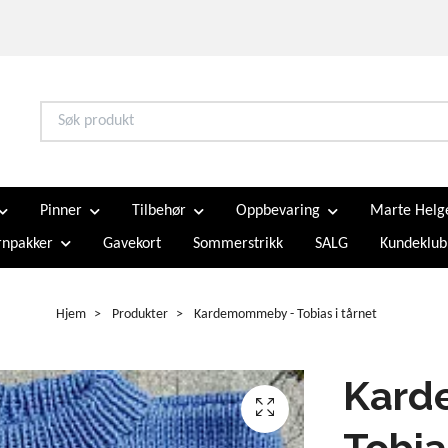
Pinner
Tilbehør
Oppbevaring
Marte Helg
npakker
Gavekort
Sommerstrikk
SALG
Kundeklub
Hjem
Produkter
Kardemommeby - Tobias i tårnet
Kard
Tobia