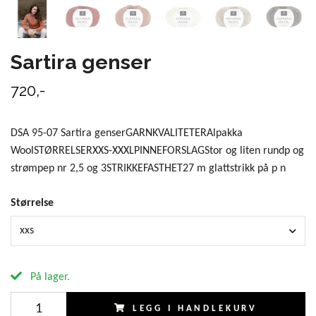
Sartira genser
720,-
DSA 95-07 Sartira genserGARNKVALITETERAlpakka
WoolSTØRRELSERXXS-XXXLPINNEFORSLAGStor og liten rundp og
strømpep nr 2,5 og 3STRIKKEFASTHET27 m glattstrikk på p n
Størrelse
xxs
På lager.
LEGG I HANDLEKURV