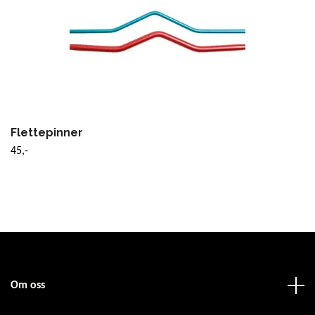
Flettepinner
45,-
Om oss