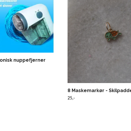
ronisk nuppefjerner
8 Maskemarkør - Skilpadd
25,-