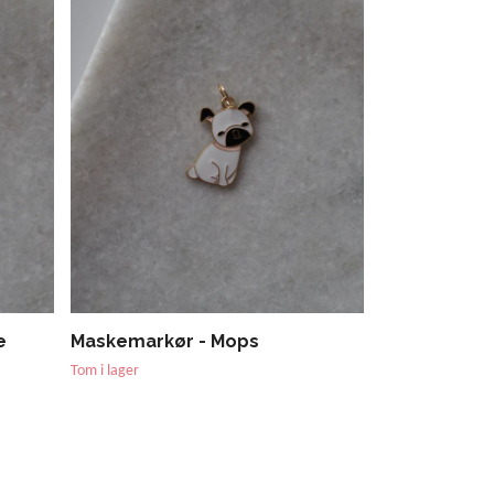
e
Maskemarkør - Mops
Tom i lager