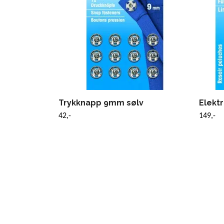
Trykknapp 9mm sølv
Elekt
42,-
149,-