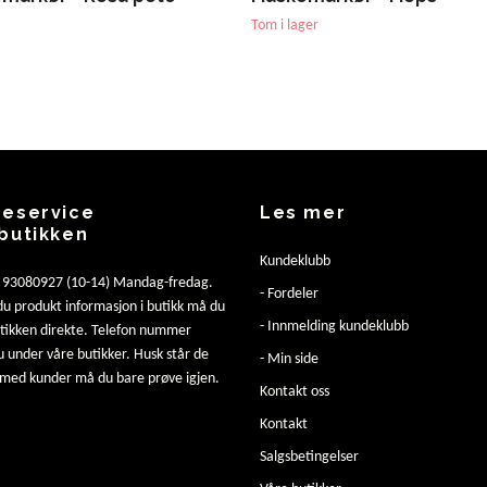
Tom i lager
eservice
Les mer
butikken
Kundeklubb
: 93080927 (10-14) Mandag-fredag.
- Fordeler
u produkt informasjon i butikk må du
- Innmelding kundeklubb
utikken direkte. Telefon nummer
u under våre butikker. Husk står de
- Min side
 med kunder må du bare prøve igjen.
Kontakt oss
Kontakt
Salgsbetingelser