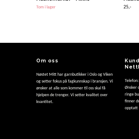
25,-
Tom i lager
Om oss
Kund
Nett
Nøstet Mitt har garnbutikker i Oslo og Viken
Telefon
og setter fokus på fagkunnskap i bransjen. Vi
Ønsker d
ønsker at alle som kommer til oss skal få
ringe b
hjelpen de trenger. Vi setter kvalitet over
finner d
kvantitet.
opptatt