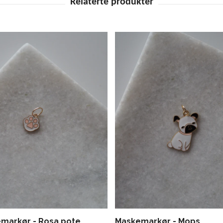
markør - Rosa pote
Maskemarkør - Mops