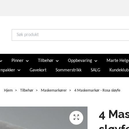
Pinner
Tilbehør
Oppbevaring
Marte Helg
npakker
Gavekort
Sommerstrikk
SALG
Kundeklub
Hjem
Tilbehør
Maskemarkører
4 Maskemarkør - Rosa sløyfe
4 Mas
sløyf