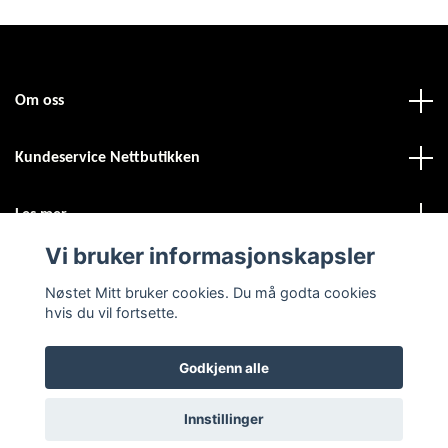
Om oss
Kundeservice Nettbutikken
Les mer
Vi bruker informasjonskapsler
Sosiale medier
Nøstet Mitt bruker cookies. Du må godta cookies
hvis du vil fortsette.
Godkjenn alle
© 2026 Nøstet Mitt
Powered by Quickbutik
Innstillinger