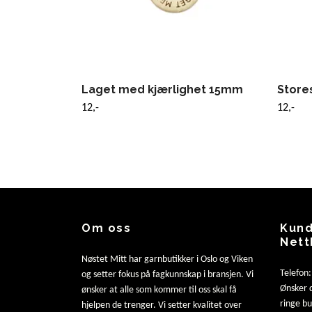
Laget med kjærlighet 15mm
Store
12,-
12,-
Om oss
Kund
Nett
Nøstet Mitt har garnbutikker i Oslo og Viken
Telefon
og setter fokus på fagkunnskap i bransjen. Vi
Ønsker d
ønsker at alle som kommer til oss skal få
ringe b
hjelpen de trenger. Vi setter kvalitet over