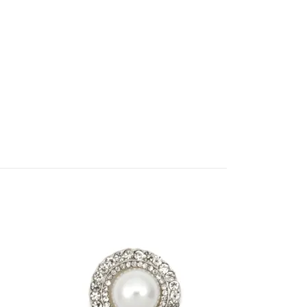
Bronsje 20
15,-