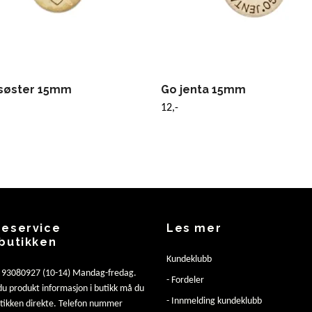
søster 15mm
Go jenta 15mm
12,-
eservice
Les mer
butikken
Kundeklubb
: 93080927 (10-14) Mandag-fredag.
- Fordeler
u produkt informasjon i butikk må du
- Innmelding kundeklubb
utikken direkte. Telefon nummer