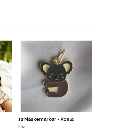
Gavekort for
flere valøre
250,-
12 Maskemarkør - Koala
25,-