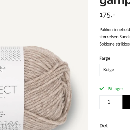
175,-
Pakken inneholde
størrelsen.Sunda
Sokkene strikkes
Farge
Beige
På lager.
Del