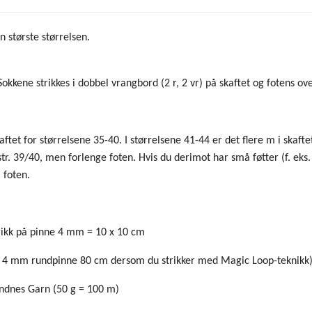
 største størrelsen.
okkene strikkes i dobbel vrangbord (2 r, 2 vr) på skaftet og fotens ove
et for størrelsene 35-40. I størrelsene 41-44 er det flere m i skaftet
 str. 39/40, men forlenge foten. Hvis du derimot har små føtter (f. eks
i foten.
rikk på pinne 4 mm = 10 x 10 cm
 4 mm rundpinne 80 cm dersom du strikker med Magic Loop-teknikk
andnes Garn (50 g = 100 m)