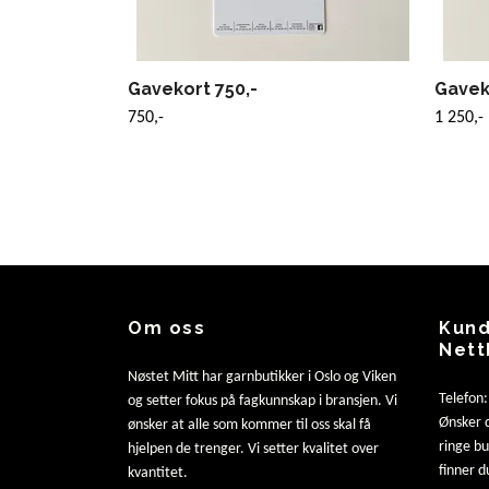
Gavekort 750,-
Gavek
750,-
1 250,-
Om oss
Kund
Nett
Nøstet Mitt har garnbutikker i Oslo og Viken
Telefon
og setter fokus på fagkunnskap i bransjen. Vi
Ønsker d
ønsker at alle som kommer til oss skal få
ringe b
hjelpen de trenger. Vi setter kvalitet over
finner d
kvantitet.