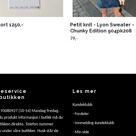
ort 1250,-
Petit knit - Lyon Sweater -
Chunky Edition 904pk208
79,-
eservice
Les mer
butikken
Kundeklubb
: 93080927 (10-14) Mandag-fredag.
- Fordeler
u produkt informasjon i butikk må du
- Innmelding kundeklubb
utikken direkte. Telefon nummer
u under våre butikker. Husk står de
- Min side