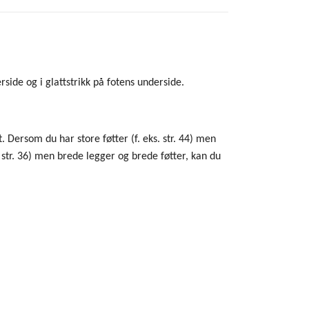
rside og i glattstrikk på fotens underside.
. Dersom du har store føtter (f. eks. str. 44) men
. str. 36) men brede legger og brede føtter, kan du
)