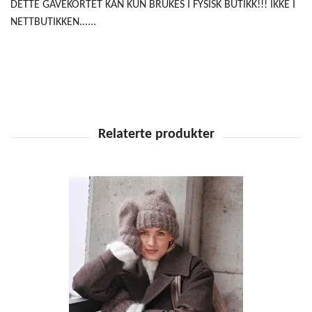
DETTE GAVEKORTET KAN KUN BRUKES I FYSISK BUTIKK!!! IKKE I
NETTBUTIKKEN......