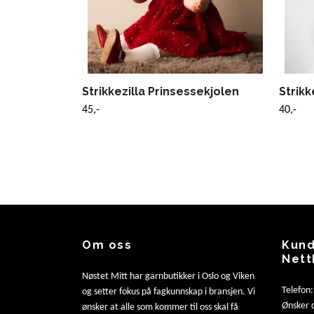
Strikkezilla Prinsessekjolen
Strikk
45,-
40,-
Om oss
Kund
Nett
Nøstet Mitt har garnbutikker i Oslo og Viken
Telefon
og setter fokus på fagkunnskap i bransjen. Vi
Ønsker d
ønsker at alle som kommer til oss skal få