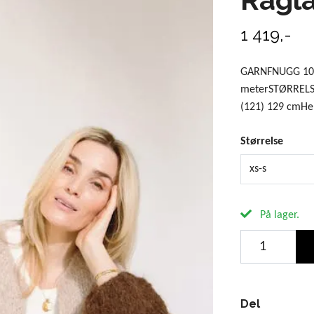
1 419,-
GARNFNUGG 100 
meterSTØRRELS
(121) 129 cmHe
Størrelse
xs-s
På lager.
Del