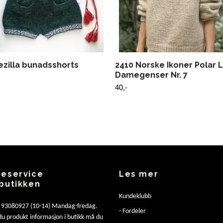
ezilla bunadsshorts
2410 Norske Ikoner Polar L
Damegenser Nr. 7
40,-
eservice
Les mer
butikken
Kundeklubb
: 93080927 (10-14) Mandag-fredag.
- Fordeler
u produkt informasjon i butikk må du