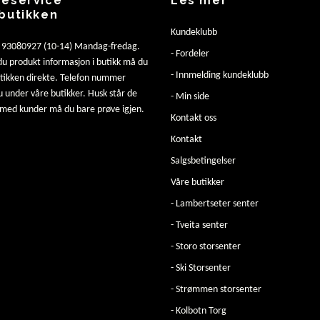
eservice
Les mer
butikken
Kundeklubb
: 93080927 (10-14) Mandag-fredag.
- Fordeler
u produkt informasjon i butikk må du
- Innmelding kundeklubb
utikken direkte. Telefon nummer
u under våre butikker. Husk står de
- Min side
 med kunder må du bare prøve igjen.
Kontakt oss
Kontakt
Salgsbetingelser
Våre butikker
- Lambertseter senter
- Tveita senter
- Storo storsenter
- Ski Storsenter
- Strømmen storsenter
- Kolbotn Torg