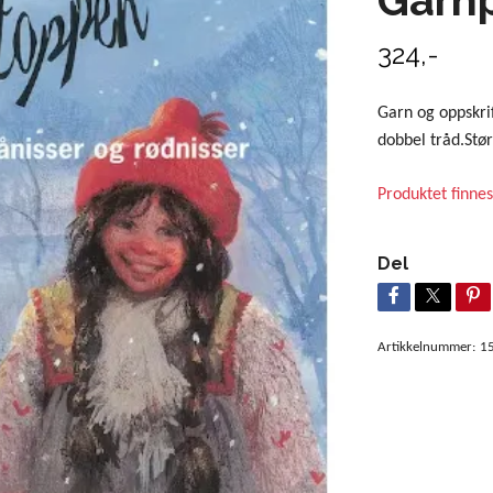
324,-
Garn og oppskrif
dobbel tråd.Stø
Produktet finnes
Del
Artikkelnummer:
1