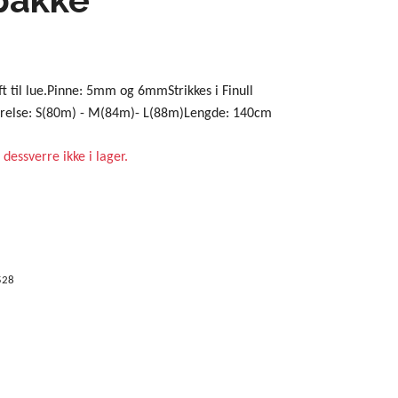
t til lue.Pinne: 5mm og 6mmStrikkes i Finull
rrelse: S(80m) - M(84m)- L(88m)Lengde: 140cm
 dessverre ikke i lager.
528