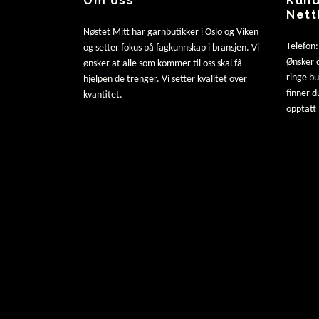
Om oss
Kund
Nett
Nøstet Mitt har garnbutikker i Oslo og Viken
Telefon
og setter fokus på fagkunnskap i bransjen. Vi
Ønsker d
ønsker at alle som kommer til oss skal få
ringe b
hjelpen de trenger. Vi setter kvalitet over
finner d
kvantitet.
opptatt