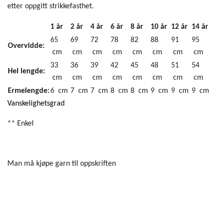
etter oppgitt strikkefasthet.
1 år
2 år
4 år
6 år
8 år
10 år
12 år
14 år
65
69
72
78
82
88
91
95
Overvidde:
cm
cm
cm
cm
cm
cm
cm
cm
33
36
39
42
45
48
51
54
Hel lengde:
cm
cm
cm
cm
cm
cm
cm
cm
Ermelengde:
6 cm
7 cm
7 cm
8 cm
8 cm
9 cm
9 cm
9 cm
Vanskelighetsgrad
** Enkel
Man må kjøpe garn til oppskriften