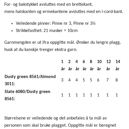
For- og bakstykket avsluttes med en brettekant,
mens halskanten og ermekantene avsluttes med en i-cord-kant.
Veiledende pinner:
Pinne nr 3, Pinne nr 3½
Strikkefasthet:
21 masker = 10cm
Garnmengden er ut ifra oppgitte mål. Ønsker du lengre plagg,
husk at du kanskje trenger ekstra garn.
1
2
4
6
8
10
12
14
år
år
år
år
år
år
år
år
Dusty green 8561/Almond
3
4
4
5
5
6
7
8
3011:
Slate 6080/Dusty green
1
1
1
1
1
1
1
1
8561:
Størrelsene er veiledende og det anbefales å ta mål av
personen som skal bruke plagget. Oppgitte mål er beregnet