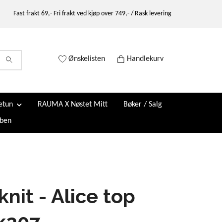
Fast frakt 69,- Fri frakt ved kjøp over 749,- / Rask levering
Ønskelisten
Handlekurv
etun
RAUMA X Nøstet Mitt
Bøker / Salg
ben
knit - Alice top
k207