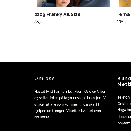
2209 Franky All Size
Tema 
85,-
105,-
Om oss
Kund
Nett
Nøstet Mitt har garnbutikker i Oslo og Viken
Telefon
og setter fokus på fagkunnskap i bransjen. Vi
Ønsker d
ønsker at alle som kommer til oss skal få
ringe b
hjelpen de trenger. Vi setter kvalitet over
finner d
kvantitet.
opptatt