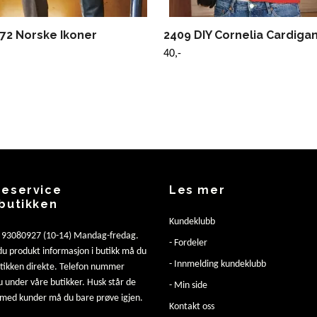
72 Norske Ikoner
2409 DIY Cornelia Cardigan
40,-
eservice
Les mer
butikken
Kundeklubb
: 93080927 (10-14) Mandag-fredag.
- Fordeler
u produkt informasjon i butikk må du
- Innmelding kundeklubb
utikken direkte. Telefon nummer
u under våre butikker. Husk står de
- Min side
 med kunder må du bare prøve igjen.
Kontakt oss