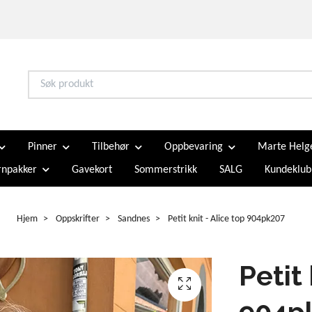
Pinner
Tilbehør
Oppbevaring
Marte Helg
npakker
Gavekort
Sommerstrikk
SALG
Kundeklub
Hjem
Oppskrifter
Sandnes
Petit knit - Alice top 904pk207
Petit 
904p