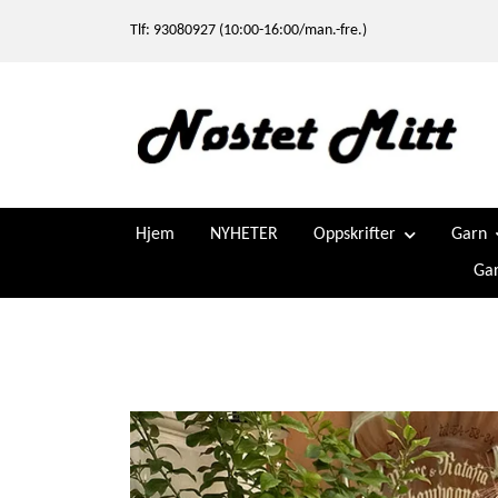
Tlf: 93080927 (10:00-16:00/man.-fre.)
Hjem
NYHETER
Oppskrifter
Garn
Gar