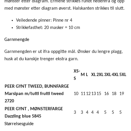
mønster etter diagram. Ermene strikkes rundt nedenfra og opp
med mønster etter diagram øverst. Halskanten strikkes til slutt.
Veiledende pinner:
Pinne nr 4
Strikkefasthet:
20 masker = 10 cm
Garnmengde
Garnmengden er ut ifra oppgitte mål. Ønsker du lengre plagg,
husk at du kanskje trenger ekstra garn.
XS-
M
L
XL
2XL
3XL
4XL
5XL
S
PEER GYNT TWEED, BUNNFARGE
Marsipan m/tutti frutti tweed
10
11
12
13
15
16
18
19
2720
PEER GYNT , MØNSTERFARGE
3
3
4
4
4
5
5
5
Dazzling blue 5845
Størrelsesguide