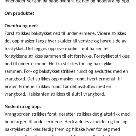
inneholder versjon på både ovenfra og ned og nedenfra og opp.
Om produktet
Ovenfra og ned:
Først strikkes bakstykket ned til under ermene. Videre strikkes
det opp masker langs hver skulder til venstre og høyre side av
forstykket. Det legges opp nye masker mot halsen før
forstykkene strikkes sammen til ett forstykke. Forstykket strikkes
ned til under ermene. Herfra strikkes for- og bakstykket
sammen. For- og bakstykket strikkes rundt og avsluttes med en
vrangbord. Det strikkes opp masker rundt hvert ermehull til
ermer. Ermene strikkes rundt før det avsluttes med en
vrangbord. Halskanten strikkes til slutt i vrangbord.
Nedenfra og opp:
Vrangborden strikkes først, deretter strikkes det glattstrikk med
bunnfargen til under ermene. Herfra deles arbeidet og for- og
bakstykket strikkes ferdig frem og tilbake hver for seg med