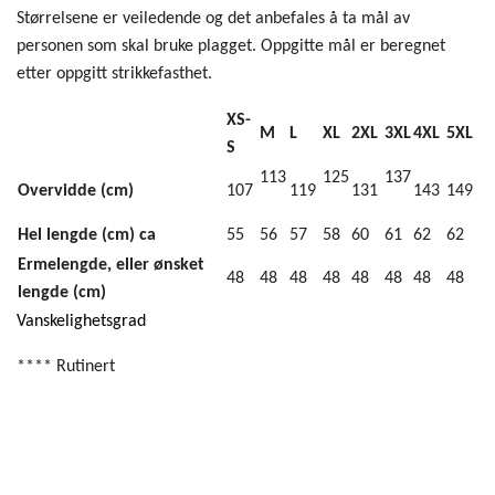
Størrelsene er veiledende og det anbefales å ta mål av
personen som skal bruke plagget. Oppgitte mål er beregnet
etter oppgitt strikkefasthet.
XS-
M
L
XL
2XL
3XL
4XL
5XL
S
113
125
137
Overvidde (cm)
107
119
131
143
149
Hel lengde (cm) ca
55
56
57
58
60
61
62
62
Ermelengde, eller ønsket
48
48
48
48
48
48
48
48
lengde (cm)
Vanskelighetsgrad
**** Rutinert