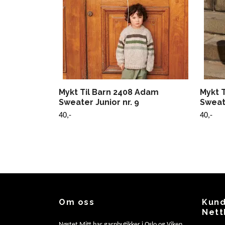
Mykt Til Barn 2408 Adam
Mykt T
Sweater Junior nr. 9
Sweate
40,-
40,-
Om oss
Kund
Nett
Nøstet Mitt har garnbutikker i Oslo og Viken