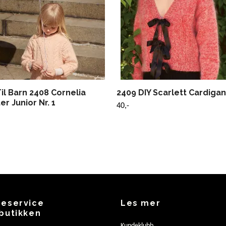
il Barn 2408 Cornelia
2409 DIY Scarlett Cardigan 
r Junior Nr. 1
40,-
eservice
Les mer
butikken
Kundeklubb