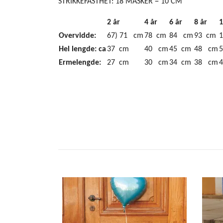
STRIKKEFASTHET: 18 MASKER = 10 CM
2 år
4 år
6 år
8 år
1
Overvidde:
67) 71 cm
78 cm
84 cm
93 cm
Hel lengde: ca
37 cm
40 cm
45 cm
48 cm
Ermelengde:
27 cm
30 cm
34 cm
38 cm