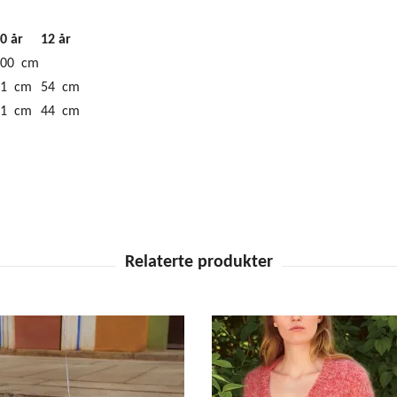
0 år
12 år
100 cm
51 cm
54 cm
41 cm
44 cm