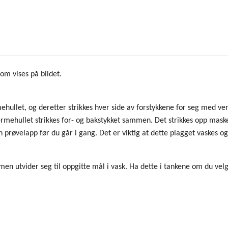
om vises på bildet.
mehullet, og deretter strikkes hver side av forstykkene for seg med ve
 ermehullet strikkes for- og bakstykket sammen. Det strikkes opp masker
en prøvelapp før du går i gang. Det er viktig at dette plagget vaskes og 
, men utvider seg til oppgitte mål i vask. Ha dette i tankene om du velg