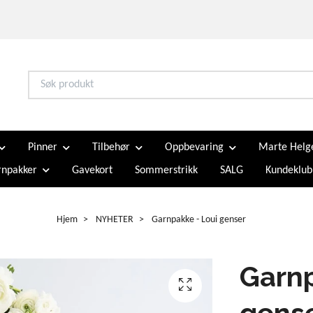
Pinner
Tilbehør
Oppbevaring
Marte Helg
npakker
Gavekort
Sommerstrikk
SALG
Kundeklub
Hjem
NYHETER
Garnpakke - Loui genser
Garnp
gens