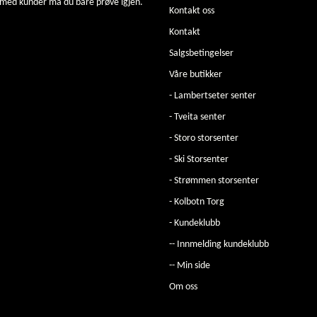
 med kunder må du bare prøve igjen.
Kontakt oss
Kontakt
Salgsbetingelser
Våre butikker
- Lambertseter senter
- Tveita senter
- Storo storsenter
- Ski Storsenter
- Strømmen storsenter
- Kolbotn Torg
- Kundeklubb
-- Innmelding kundeklubb
-- Min side
Om oss