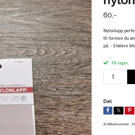
60,-
Nylonlapp perfe
til formen du øn
på. - Enklere bli
På lager.
Del
Artikkelnummer:
3