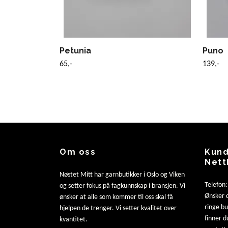
Petunia
Puno
65,-
139,-
Om oss
Kund
Nett
Nøstet Mitt har garnbutikker i Oslo og Viken
Telefon
og setter fokus på fagkunnskap i bransjen. Vi
Ønsker d
ønsker at alle som kommer til oss skal få
ringe b
hjelpen de trenger. Vi setter kvalitet over
finner d
kvantitet.