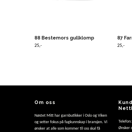
88 Bestemors gullklomp
87 Fa
25,-
25,-
Om oss
Kund
Nett
Nøstet Mitt har garnbutikker i Oslo og Viken
Telefon
og setter fokus på fagkunnskap i bransjen. Vi
Ønsker d
ønsker at alle som kommer til oss skal få