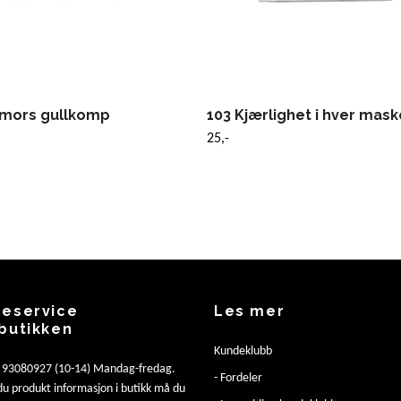
rmors gullkomp
103 Kjærlighet i hver mask
25,-
eservice
Les mer
butikken
Kundeklubb
: 93080927 (10-14) Mandag-fredag.
- Fordeler
u produkt informasjon i butikk må du