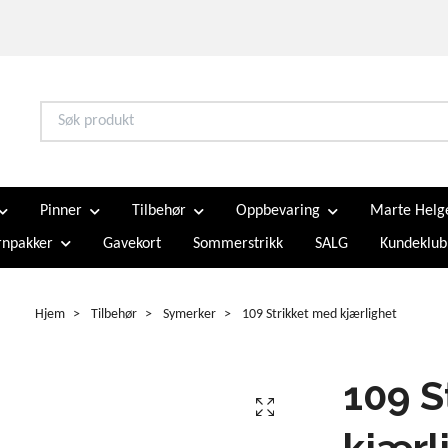
Pinner
Tilbehør
Oppbevaring
Marte Helg
npakker
Gavekort
Sommerstrikk
SALG
Kundeklub
Hjem
Tilbehør
Symerker
109 Strikket med kjærlighet
109 S
kjærl