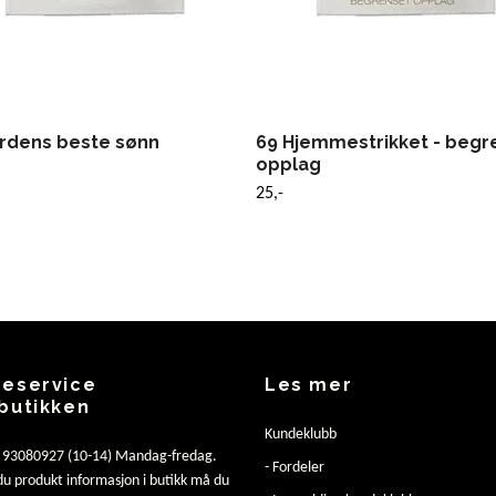
erdens beste sønn
69 Hjemmestrikket - begr
opplag
25,-
eservice
Les mer
butikken
Kundeklubb
: 93080927 (10-14) Mandag-fredag.
- Fordeler
u produkt informasjon i butikk må du