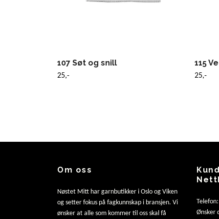
107 Søt og snill
115 V
25,-
25,-
Om oss
Kund
Nett
Nøstet Mitt har garnbutikker i Oslo og Viken
Telefon
og setter fokus på fagkunnskap i bransjen. Vi
Ønsker d
ønsker at alle som kommer til oss skal få