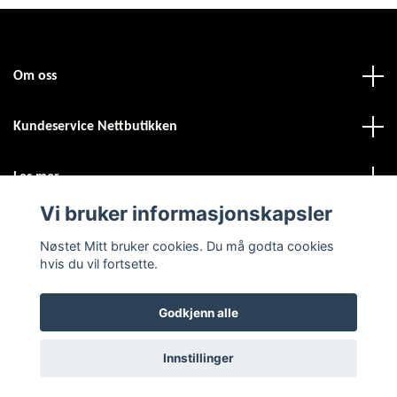
Om oss
Kundeservice Nettbutikken
Les mer
Vi bruker informasjonskapsler
Sosiale medier
Nøstet Mitt bruker cookies. Du må godta cookies
hvis du vil fortsette.
Godkjenn alle
© 2026 Nøstet Mitt
Powered by Quickbutik
Innstillinger