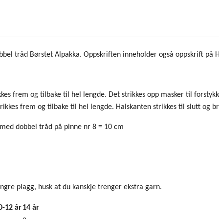
bbel tråd Børstet Alpakka. Oppskriften inneholder også oppskrift på H
kes frem og tilbake til hel lengde. Det strikkes opp masker til forstyk
ikkes frem og tilbake til hel lengde. Halskanten strikkes til slutt og br
med dobbel tråd på pinne nr 8 = 10 cm
gre plagg, husk at du kanskje trenger ekstra garn.
0-12 år
14 år