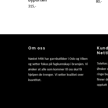
byporten
80,-
315,-
Om oss
Kund
Nett
Nøstet Mitt har garnbutikker i Oslo og Viken
Telefon
og setter fokus på fagkunnskap i bransjen. Vi
Ønsker d
ønsker at alle som kommer til oss skal få
ringe b
hjelpen de trenger. Vi setter kvalitet over
finner d
kvantitet.
opptatt