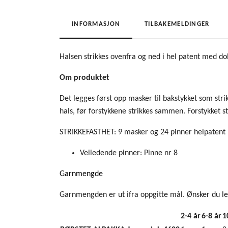
INFORMASJON
TILBAKEMELDINGER
Halsen strikkes ovenfra og ned i hel patent med do
Om produktet
Det legges først opp masker til bakstykket som strik
hals, før forstykkene strikkes sammen. Forstykket str
STRIKKEFASTHET: 9 masker og 24 pinner helpatent 
Veiledende pinner:
Pinne nr 8
Garnmengde
Garnmengden er ut ifra oppgitte mål. Ønsker du len
2-4 år
6-8 år
1