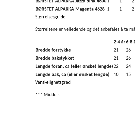
BØRSTET ALPAKKA Jazzy pink 4600
1
1
2
BØRSTET ALPAKKA Magenta 4628
1
1
2
Størrelsesguide
Størrelsene er veiledende og det anbefales å ta må
2-4 år
6-8 
Bredde forstykke
21
26
Bredde bakstykket
21
26
Lengde foran, ca (eller ønsket lengde)
22
24
Lengde bak, ca (eller ønsket lengde)
10
15
Vanskelighetsgrad
*** Middels