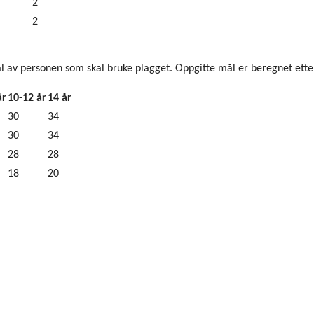
2
2
l av personen som skal bruke plagget. Oppgitte mål er beregnet etter 
år
10-12 år
14 år
30
34
30
34
28
28
18
20