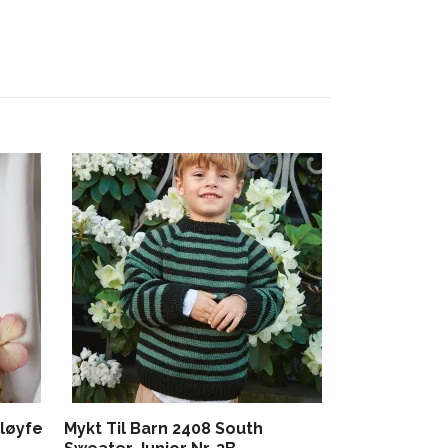
Strikk til m
100,-
løyfe
Mykt Til Barn 2408 South