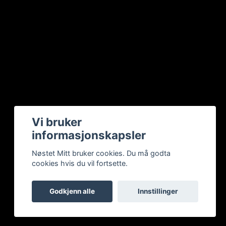
Vi bruker
informasjonskapsler
Nøstet Mitt bruker cookies. Du må godta
cookies hvis du vil fortsette.
Godkjenn alle
Innstillinger