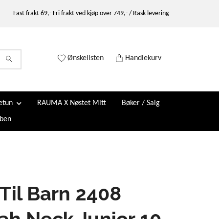
Fast frakt 69,- Fri frakt ved kjøp over 749,- / Rask levering
Ønskelisten
Handlekurv
etun
RAUMA X Nøstet Mitt
Bøker / Salg
ben
Til Barn 2408
h Neck Junior 10