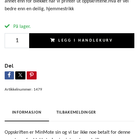
annet enn for blekket når vi printer ut oppskriftene.Hva er vel
bedre enn en deilig, hjemmestrikk
På lager.
LEGG I HANDLEKURV
Del
Artikkelnummer:
1479
INFORMASJON
TILBAKEMELDINGER
Oppskriften er MinMote sin og vi tar ikke noe betalt for denne