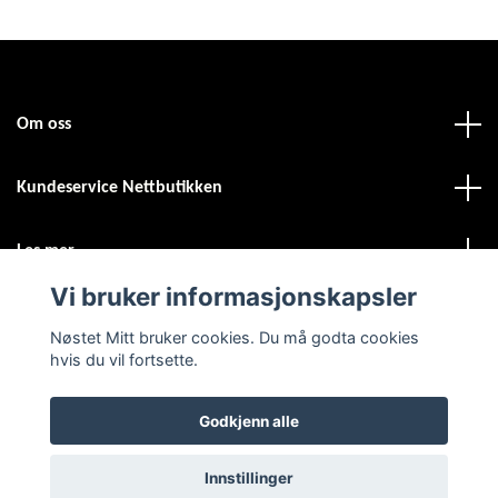
Om oss
Kundeservice Nettbutikken
Les mer
Vi bruker informasjonskapsler
Sosiale medier
Nøstet Mitt bruker cookies. Du må godta cookies
hvis du vil fortsette.
Godkjenn alle
© 2026 Nøstet Mitt
Powered by Quickbutik
Innstillinger