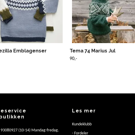
kezilla Emblagenser
Tema 74 Marius Jul
90,-
eservice
Les mer
butikken
Kundeklubb
: 93080927 (10-14) Mandag-fredag.
- Fordeler