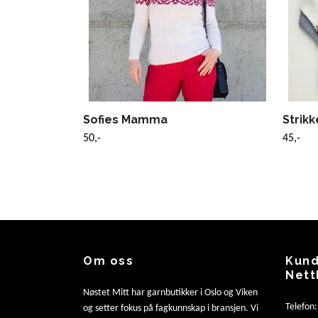
Sofies Mamma
Strik
50,-
45,-
Om oss
Kund
Nett
Nøstet Mitt har garnbutikker i Oslo og Viken
Telefon
og setter fokus på fagkunnskap i bransjen. Vi