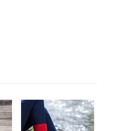
2310 Myk sta
105,-