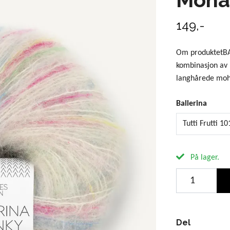
149,-
Om produktetBA
kombinasjon av m
langhårede moha
Ballerina
Tutti Frutti 10
På lager.
Del