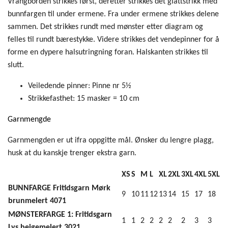
Vrangborden strikkes først, deretter strikkes det glattstrikk med
bunnfargen til under ermene. Fra under ermene strikkes delene
sammen. Det strikkes rundt med mønster etter diagram og
felles til rundt bærestykke. Videre strikkes det vendepinner for å
forme en dypere halsutringning foran. Halskanten strikkes til
slutt.
Veiledende pinner:
Pinne nr 5½
Strikkefasthet:
15 masker = 10 cm
Garnmengde
Garnmengden er ut ifra oppgitte mål. Ønsker du lengre plagg,
husk at du kanskje trenger ekstra garn.
XS
S
M
L
XL
2XL
3XL
4XL
5XL
BUNNFARGE Fritidsgarn Mørk
9
10
11
12
13
14
15
17
18
brunmelert 4071
MØNSTERFARGE 1: Fritidsgarn
1
1
2
2
2
2
2
3
3
Lys beigemelert 3021