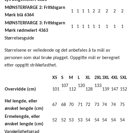
MØNSTERFARGE 2: Fritidsgarn
1
1
1
1
2
2
2
2
2
Mørk blå 6364
MØNSTERFARGE 3: Fritidsgarn
1
1
1
1
1
1
1
1
1
Mørk rødmelert 4363
Størrelsesguide
Størrelsene er veiledende og det anbefales å ta mål av
personen som skal bruke plagget. Oppgitte mål er beregnet
etter oppgitt strikkefasthet.
XS
S
M
L
XL
2XL
3XL
4XL
5XL
107
120
133
Overvidde (cm)
101
112
128
139
147
152
Hel lengde, eller
67
68
70
71
72
73
74
74
75
ønsket lengde (cm)
Ermelengde, eller
52
52
53
53
54
54
54
54
54
ønsket lengde (cm)
Vanskelighetsgrad