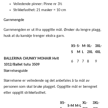
Veiledende pinner:
Pinne nr 3½
Strikkefasthet:
21 masker = 10 cm
Garnmengde
Garnmengden er ut ifra oppgitte mål. Ønsker du lengre plagg,
husk at du kanskje trenger ekstra garn.
XS-
S-
M-
XL-
3XL-
S
M
L
2XL
4XL
BALLERINA CHUNKY MOHAIR Hvit
6
7
7
8
9
1012/Ballet tutu 3509
Størrelsesguide
Størrelsene er veiledende og det anbefales å ta mål av
personen som skal bruke plagget. Oppgitte mål er beregnet
etter oppgitt strikkefasthet.
XS-
XL-
3XL-
S-M
M-L