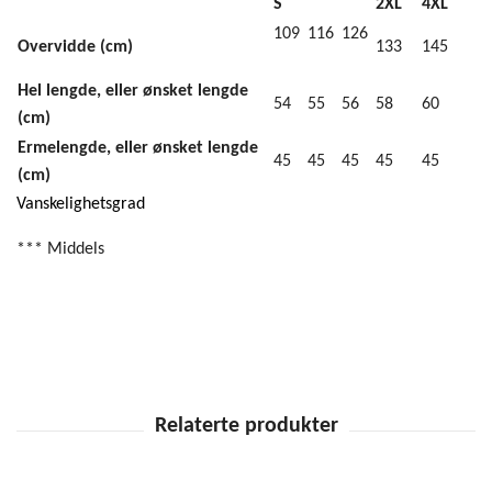
S
2XL
4XL
109
116
126
Overvidde (cm)
133
145
Hel lengde, eller ønsket lengde
54
55
56
58
60
(cm)
Ermelengde, eller ønsket lengde
45
45
45
45
45
(cm)
Vanskelighetsgrad
*** Middels