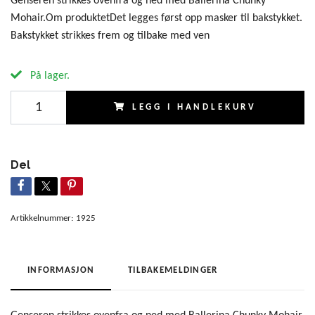
Genseren strikkes ovenfra og ned med Ballerina Chunky
Mohair.Om produktetDet legges først opp masker til bakstykket.
Bakstykket strikkes frem og tilbake med ven
På lager.
LEGG I HANDLEKURV
Del
Artikkelnummer:
1925
INFORMASJON
TILBAKEMELDINGER