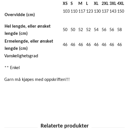
XS
S
M
L
XL
2XL
3XL
4XL
103
110
117
123
130
137
143
150
Overvidde (cm)
Hel lengde, eller ønsket
50
50
52
52
54
56
56
58
lengde (cm)
Ermelengde, eller ønsket
46
46
46
46
46
46
46
46
lengde (cm)
Vanskelighetsgrad
** Enkel
Garn må kjøpes med oppskriften!!!