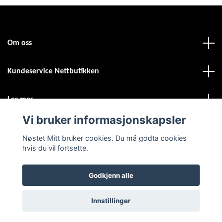
Om oss
Kundeservice Nettbutikken
Les mer
Vi bruker informasjonskapsler
Sosiale medier
Nøstet Mitt bruker cookies. Du må godta cookies
hvis du vil fortsette.
Godkjenn alle
© 2026 Nøstet Mitt
Powered by Quickbutik
Innstillinger