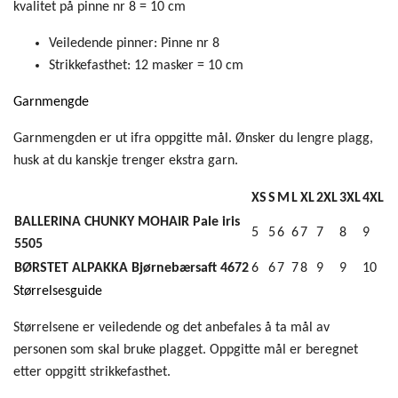
kvalitet på pinne nr 8 = 10 cm
Veiledende pinner:
Pinne nr 8
Strikkefasthet:
12 masker = 10 cm
Garnmengde
Garnmengden er ut ifra oppgitte mål. Ønsker du lengre plagg,
husk at du kanskje trenger ekstra garn.
XS
S
M
L
XL
2XL
3XL
4XL
BALLERINA CHUNKY MOHAIR Pale iris
5
5
6
6
7
7
8
9
5505
BØRSTET ALPAKKA Bjørnebærsaft 4672
6
6
7
7
8
9
9
10
Størrelsesguide
Størrelsene er veiledende og det anbefales å ta mål av
personen som skal bruke plagget. Oppgitte mål er beregnet
etter oppgitt strikkefasthet.