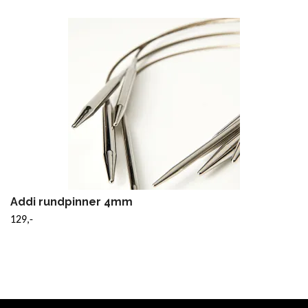
Addi rundpinner 4mm
129,-