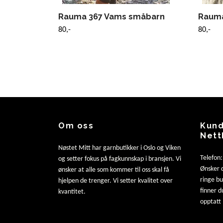
Rauma 367 Vams småbarn
Rauma
80,-
80,-
Om oss
Kund
Nett
Nøstet Mitt har garnbutikker i Oslo og Viken
Telefon
og setter fokus på fagkunnskap i bransjen. Vi
Ønsker d
ønsker at alle som kommer til oss skal få
ringe b
hjelpen de trenger. Vi setter kvalitet over
finner d
kvantitet.
opptatt