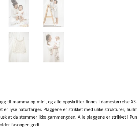
gg til mamma og mini, og alle oppskrifter finnes i damestørrelse XS-XXL
et er lyse naturfarger. Plaggene er strikket med ulike strukturer, hull
usk at da stemmer ikke garnmengden. Alle plaggene er strikket i Puno
holder fasongen godt.